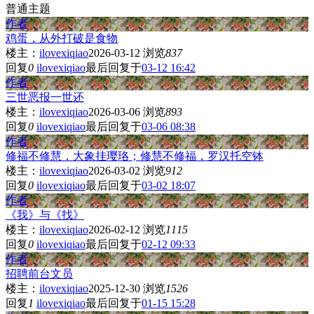
普通主题
作者
鸡蛋，从外打破是食物
楼主：
ilovexiqiao
2026-03-12
浏览
837
回复
0
ilovexiqiao
最后回复于
03-12 16:42
作者
三世恶报一世还
楼主：
ilovexiqiao
2026-03-06
浏览
893
回复
0
ilovexiqiao
最后回复于
03-06 08:38
作者
修福不修慧，大象挂璎珞；修慧不修福，罗汉托空钵
楼主：
ilovexiqiao
2026-03-02
浏览
912
回复
0
ilovexiqiao
最后回复于
03-02 18:07
作者
《我》与《找》
楼主：
ilovexiqiao
2026-02-12
浏览
1115
回复
0
ilovexiqiao
最后回复于
02-12 09:33
作者
招聘前台文员
楼主：
ilovexiqiao
2025-12-30
浏览
1526
回复
1
ilovexiqiao
最后回复于
01-15 15:28