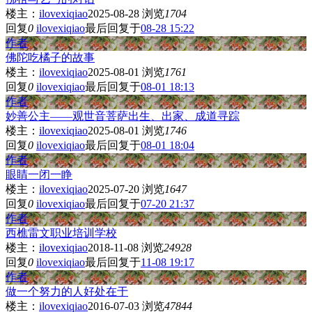
楼主：
ilovexiqiao
2025-08-28
浏览
1704
回复
0
ilovexiqiao
最后回复于
08-28 15:22
作者
佛陀吃橘子的故事
楼主：
ilovexiqiao
2025-08-01
浏览
1761
回复
0
ilovexiqiao
最后回复于
08-01 18:13
作者
妙善公主——观世音菩萨出生、出家、成道寻踪
楼主：
ilovexiqiao
2025-08-01
浏览
1746
回复
0
ilovexiqiao
最后回复于
08-01 18:04
作者
眼睛一闭一睁
楼主：
ilovexiqiao
2025-07-20
浏览
1647
回复
0
ilovexiqiao
最后回复于
07-20 21:37
作者
西樵雷文职业培训学校
楼主：
ilovexiqiao
2018-11-08
浏览
24928
回复
0
ilovexiqiao
最后回复于
11-08 19:17
作者
做一个努力的人好处在于
楼主：
ilovexiqiao
2016-07-03
浏览
47844