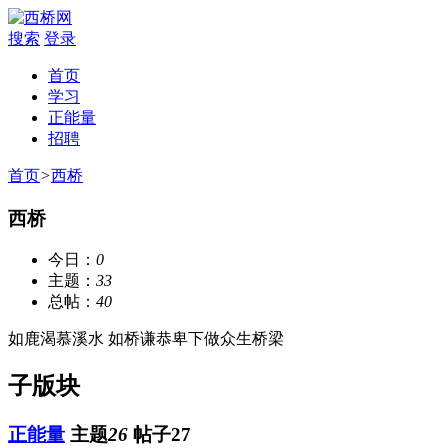
搜索
登录
首页
学习
正能量
招聘
首页
>
西桥
西桥
今日：
0
主题：
33
总帖：
40
如鹿渴慕溪水 如桥谦恭卑下做众生桥梁
子版块
正能量
主题
26
帖子27