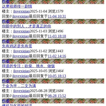
作者
达摩祖师传一剧情
楼主：
ilovexiqiao
2025-11-04
浏览
1579
回复
0
ilovexiqiao
最后回复于
11-04 10:31
作者
你眼中的別人，才是真正的你
楼主：
ilovexiqiao
2025-11-03
浏览
1496
回复
0
ilovexiqiao
最后回复于
11-03 18:18
作者
先有鸡还是先有蛋
楼主：
ilovexiqiao
2025-11-02
浏览
1443
回复
0
ilovexiqiao
最后回复于
11-02 14:16
作者
得道的专注：砍柴、挑水、做饭
楼主：
ilovexiqiao
2025-10-05
浏览
1464
回复
0
ilovexiqiao
最后回复于
10-05 18:13
作者
千金为半，二文为满
楼主：
ilovexiqiao
2025-08-28
浏览
1684
回复
0
ilovexiqiao
最后回复于
08-28 15:52
作者
佛祖与乞丐的对话