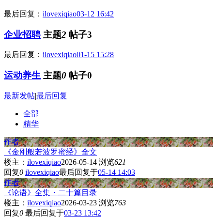
最后回复：
ilovexiqiao
03-12 16:42
企业招聘
主题
2
帖子3
最后回复：
ilovexiqiao
01-15 15:28
运动养生
主题
0
帖子0
最新发帖
|
最后回复
全部
精华
作者
《金刚般若波罗蜜经》全文
楼主：
ilovexiqiao
2026-05-14
浏览
621
回复
0
ilovexiqiao
最后回复于
05-14 14:03
作者
《论语》全集・二十篇目录
楼主：
ilovexiqiao
2026-03-23
浏览
763
回复
0
最后回复于
03-23 13:42