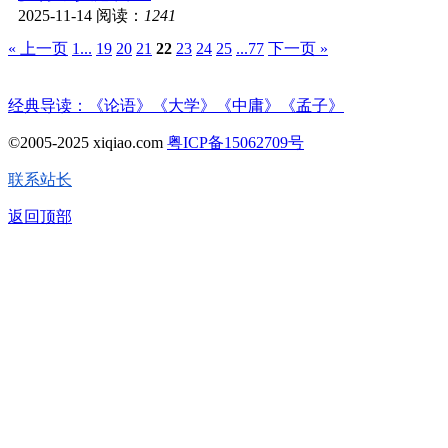
2025-11-14
阅读：
1241
« 上一页
1...
19
20
21
22
23
24
25
...77
下一页 »
经典导读：《论语》《大学》《中庸》《孟子》
©2005-2025 xiqiao.com
粤ICP备15062709号
联系站长
返回顶部