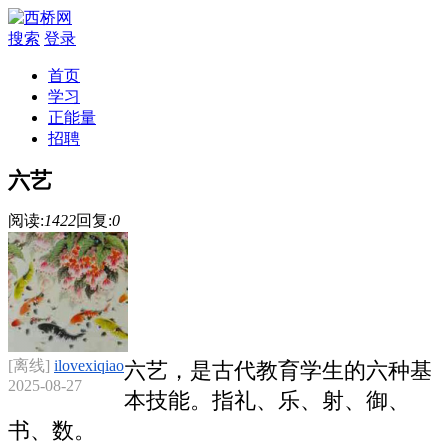
搜索
登录
首页
学习
正能量
招聘
六艺
阅读:
1422
回复:
0
[离线]
ilovexiqiao
六艺，是古代教育学生的六种基
2025-08-27
本技能。指礼、乐、射、御、
书、数。