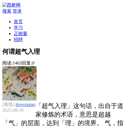
搜索
登录
首页
学习
正能量
招聘
何谓超气入理
阅读:
1463
回复:
0
[离线]
ilovexiqiao
「超气入理」这句话，出自于道
2025-08-18
家修炼的术语，意思是超越
「气」的层面，达到「理」的境界。 气，指