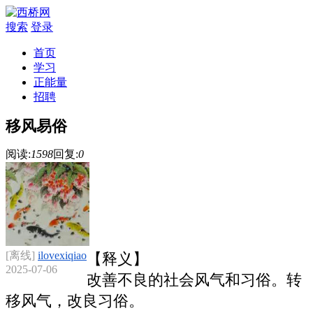
搜索
登录
首页
学习
正能量
招聘
移风易俗
阅读:
1598
回复:
0
[离线]
ilovexiqiao
【释义】
2025-07-06
改善不良的社会风气和习俗。转
移风气，改良习俗。