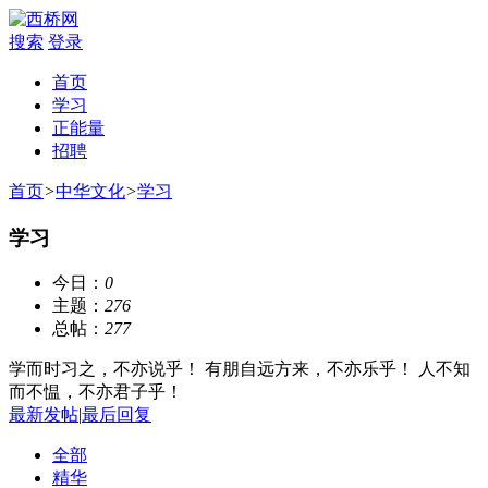
搜索
登录
首页
学习
正能量
招聘
首页
>
中华文化
>
学习
学习
今日：
0
主题：
276
总帖：
277
学而时习之，不亦说乎！ 有朋自远方来，不亦乐乎！ 人不知
而不愠，不亦君子乎！
最新发帖
|
最后回复
全部
精华