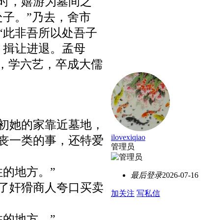
时，嬉游为墓间之
处子。”乃去，舍市
“此非吾所以处吾子
，揖让进退。孟母
长，学六艺，卒成大儒
初她的家靠近墓地，
ilovexiqiao
丧一类的事，还特爱
管理员
的地方。”
最后登录
2026-07-16
了奸猾商人夸口买卖
加关注
写私信
的地方。”