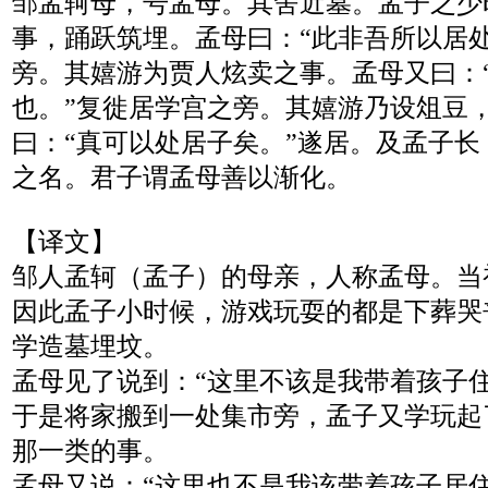
邹孟轲母，号孟母。其舍近墓。孟子之少
事，踊跃筑埋。孟母曰：“此非吾所以居
旁。其嬉游为贾人炫卖之事。孟母又曰：
也。”复徙居学宫之旁。其嬉游乃设俎豆
曰：“真可以处居子矣。”遂居。及孟子
之名。君子谓孟母善以渐化。
【译文】
邹人孟轲（孟子）的母亲，人称孟母。当
因此孟子小时候，游戏玩耍的都是下葬哭
学造墓埋坟。
孟母见了说到：“这里不该是我带着孩子住
于是将家搬到一处集市旁，孟子又学玩起
那一类的事。
孟母又说：“这里也不是我该带着孩子居住