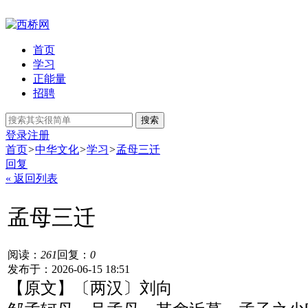
首页
学习
正能量
招聘
搜索
登录
注册
首页
>
中华文化
>
学习
>
孟母三迁
回复
« 返回列表
孟母三迁
阅读：
261
回复：
0
发布于：2026-06-15 18:51
【原文】〔两汉〕刘向