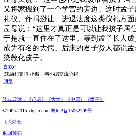
又将家搬到了一个学宫的旁边。这时孟子
礼仪、作揖逊让、进退法度这类仪礼方面
孟母说：“这里才真正是可以让我孩子居住
于是就一直住在了这里。等到孟子长大成
成为有名的大儒。后来的君子贤人都说孟
染教化孩子。
喜欢
0
鼓励和支持 小编，与小编交流心得
回复
经典导读：《论语》《大学》《中庸》《孟子》
©2005-2015 xiqiao.com
粤ICP备15062709号
联系站长
返回顶部