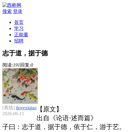
搜索
登录
首页
学习
正能量
招聘
志于道，据于德
阅读:
191
回复:
0
[离线]
ilovexiqiao
【原文】
2026-06-15
出自《论语·述而篇》
子曰：志于道，据于德，依于仁，游于艺。