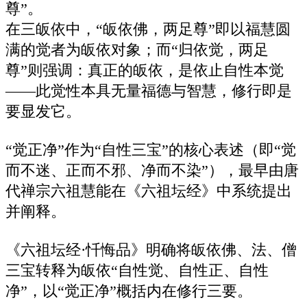
尊”。‌‌
在三皈依中，“皈依佛，两足尊”即以福慧圆
满的觉者为皈依对象；而“归依觉，两足
尊”则强调：真正的皈依，是依止自性本觉
——此觉性本具无量福德与智慧，修行即是
要显发它。‌‌
“觉正净”作为“自性三宝”的核心表述（即“觉
而不迷、正而不邪、净而不染”），最早由唐
代禅宗六祖慧能在《六祖坛经》中系统提出
并阐释。‌‌
《六祖坛经·忏悔品》明确将皈依佛、法、僧
三宝转释为皈依“自性觉、自性正、自性
净”，以“觉正净”概括内在修行三要。