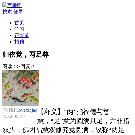
搜索
登录
首页
学习
正能量
招聘
归依觉，两足尊
阅读:
433
回复:
0
[离线]
ilovexiqiao
【释义】“两”指‌福德与智
2026-05-26
慧‌，“足”意为‌圆满具足‌，并非指
双脚；佛因福慧双修究竟圆满，故称“两足