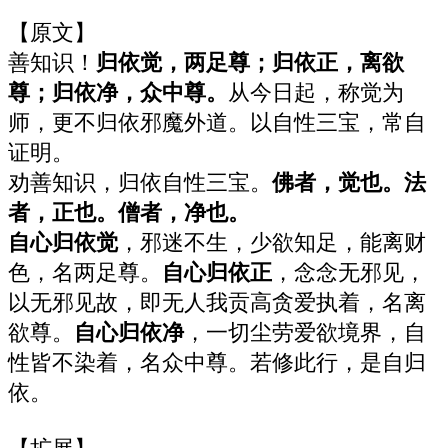
【原文】
善知识！
归依觉，两足尊；归依正，离欲
尊；归依净，众中尊。
从今日起，称觉为
师，更不归依邪魔外道。以自性三宝，常自
证明。
劝善知识，归依自性三宝。
佛者，觉也。法
者，正也。僧者，净也。
自心归依觉
，邪迷不生，少欲知足，能离财
色，名两足尊。
自心归依正
，念念无邪见，
以无邪见故，即无人我贡高贪爱执着，名离
欲尊。
自心归依净
，一切尘劳爱欲境界，自
性皆不染着，名众中尊。若修此行，是自归
依。