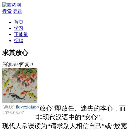
搜索
登录
首页
学习
正能量
招聘
求其放心
阅读:
394
回复:
0
[离线]
ilovexiqiao
“放心”即‌放任、迷失的本心‌，而
2026-05-07
非现代汉语中的“安心”。
‌现代人常误读为“请求别人相信自己”或“放宽