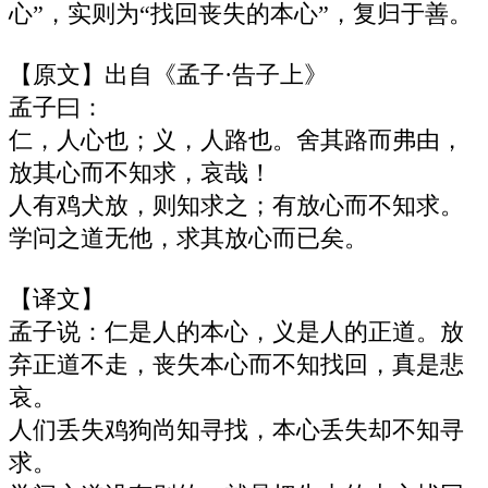
心”，实则为‌“找回丧失的本心‌”，复归于善。
【原文】出自《孟子·告子上》
孟子曰：
仁，人心也；义，人路也。舍其路而弗由，
放其心而不知求，哀哉！
人有鸡犬放，则知求之；有放心而不知求。
学问之道无他，求其放心而已矣。
【译文‌】
孟子说：仁是人的本心，义是人的正道。放
弃正道不走，丧失本心而不知找回，真是悲
哀。
人们丢失鸡狗尚知寻找，本心丢失却不知寻
求。