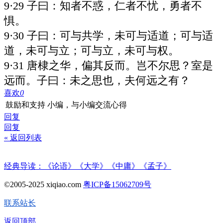
9·29 子曰：知者不惑，仁者不忧，勇者不
惧。
9·30 子曰：可与共学，未可与适道；可与适
道，未可与立；可与立，未可与权。
9·31 唐棣之华，偏其反而。岂不尔思？室是
远而。子曰：未之思也，夫何远之有？
喜欢
0
鼓励和支持 小编，与小编交流心得
回复
回复
« 返回列表
经典导读：《论语》《大学》《中庸》《孟子》
©2005-2025 xiqiao.com
粤ICP备15062709号
联系站长
返回顶部