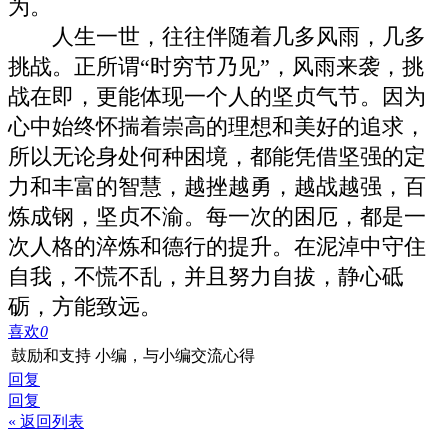
为。
人生一世，往往伴随着几多风雨，几多
挑战。正所谓“时穷节乃见”，风雨来袭，挑
战在即，更能体现一个人的坚贞气节。因为
心中始终怀揣着崇高的理想和美好的追求，
所以无论身处何种困境，都能凭借坚强的定
力和丰富的智慧，越挫越勇，越战越强，百
炼成钢，坚贞不渝。每一次的困厄，都是一
次人格的淬炼和德行的提升。在泥淖中守住
自我，不慌不乱，并且努力自拔，静心砥
砺，方能致远。
喜欢
0
鼓励和支持 小编，与小编交流心得
回复
回复
« 返回列表