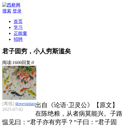
搜索
登录
首页
学习
正能量
招聘
君子固穷，小人穷斯滥矣
阅读:
1606
回复:
0
[离线]
ilovexiqiao
出自《论语·卫灵公》【原文】
2025-07-02
在陈绝粮，从者病莫能兴。子路
愠见曰：“君子亦有穷乎？”子曰：“君子固