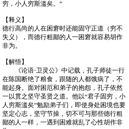
穷，小人穷斯滥矣。”
【释义】
德行高尚的人在困窘时还能固守正道（穷不
失义），而德行粗鄙的人一困窘就容易胡作
非为。
【解悟】
《论语·卫灵公》中记载，孔子师徒一行
在陈国断绝了粮食，跟随的人都饿病了，不
能起身。面对困厄和弟子的抱怨，孔子依然
一以贯之坚守圣贤之道。他以“君子固穷，小
人穷斯滥矣”勉励弟子们，即使身处困境也要
坚定心志，坚守节操，切不可与那些德行粗
鄙的人一样，一遇到困难就乱了心性胡作非