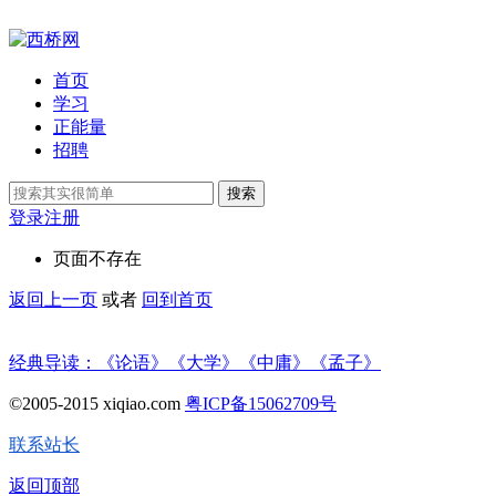
首页
学习
正能量
招聘
搜索
登录
注册
页面不存在
返回上一页
或者
回到首页
经典导读：《论语》《大学》《中庸》《孟子》
©2005-2015 xiqiao.com
粤ICP备15062709号
联系站长
返回顶部