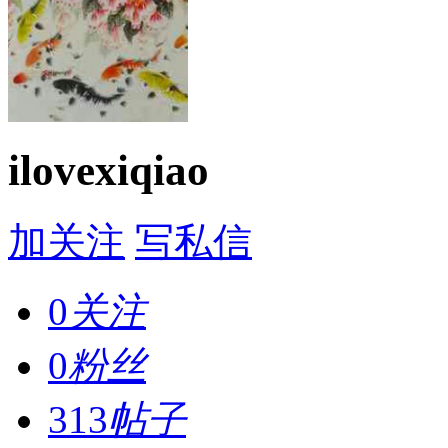
ilovexiqiao
加关注
写私信
0
关注
0
粉丝
313
帖子