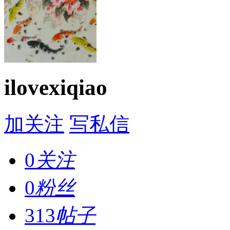
ilovexiqiao
加关注
写私信
0
关注
0
粉丝
313
帖子